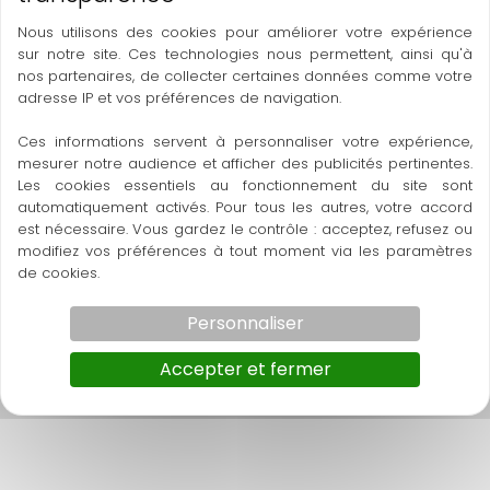
04
Nous utilisons des cookies pour améliorer votre expérience
sur notre site. Ces technologies nous permettent, ainsi qu'à
nos partenaires, de collecter certaines données comme votre
Logistique et expédition réfrigérée
adresse IP et vos préférences de navigation.
Ces informations servent à personnaliser votre expérience,
Nos équipes préparent la commande et organisent une
mesurer notre audience et afficher des publicités pertinentes.
livraison sécurisée via un transporteur spécialisé,
Les cookies essentiels au fonctionnement du site sont
garantissant le strict respect de la chaîne du froid.
automatiquement activés. Pour tous les autres, votre accord
est nécessaire. Vous gardez le contrôle : acceptez, refusez ou
modifiez vos préférences à tout moment via les paramètres
de cookies.
Personnaliser
Ce que disent nos clients
Accepter et fermer