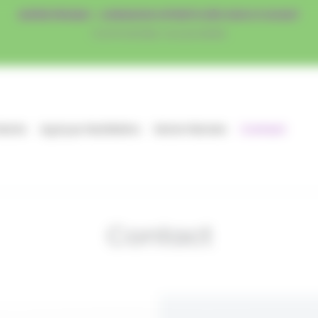
SUPER PROMO - LIVRAISON OFFERTE DÈS 120€ D'ACHAT
Commandez vos produits
Norte
Açaï pur Nutrilatino
Notre histoire
Contact
Contact