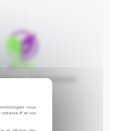
 PIERRE LEFORT 11400 CASTELNAUDARY
06 37 41 95 84
baka.pulpa@gmail.com
 technologies nous
 adresse IP et vos
ce et afficher des