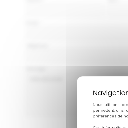
simple
avec
téléphone
Email
*
Téléphone
Message
*
Nous utilisons de
permettent, ainsi
préférences de na
Ces informations 