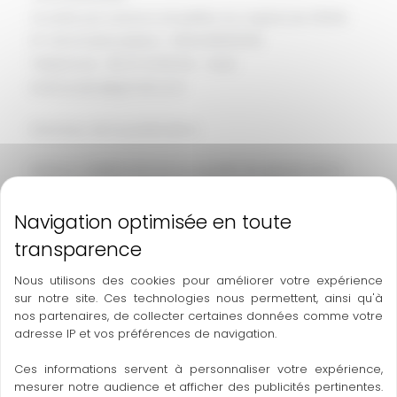
Société par actions simplifiée au capital de 1000€
N° d’immatriculation : 91352138100016
Téléphone : 06 37 41 95 84 – Mail :
baka.pulpa@gmail.com
Directeur de la publication
Mateus OMBROUCK en sa qualité de gérant de la
société BAKACAI
Hébergement
OVH – 2 rue Kellermann – BP 80157 – 59053 Roubaix
Nous utilisons des cookies pour améliorer votre expérience
sur notre site. Ces technologies nous permettent, ainsi qu'à
Cedex 1
nos partenaires, de collecter certaines données comme votre
Téléphone : 08 20 32 03 63 – Mail : support@ovh.com
adresse IP et vos préférences de navigation.
Conception et création
Ces informations servent à personnaliser votre expérience,
mesurer notre audience et afficher des publicités pertinentes.