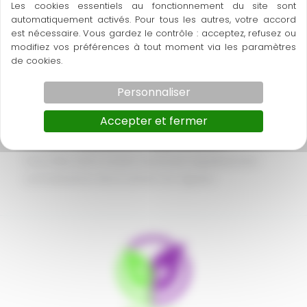
Les cookies essentiels au fonctionnement du site sont
Horizon – 12 rue Louis Courtois de Viçose – Porte Sud
automatiquement activés. Pour tous les autres, votre accord
– 31100 Toulouse
est nécessaire. Vous gardez le contrôle : acceptez, refusez ou
Téléphone : 05 34 60 10 83 – Mail : contact@hrz.fr
modifiez vos préférences à tout moment via les paramètres
de cookies.
Mise à jour
Personnaliser
Les dispositions sont actualisées chaque fois que
Accepter et fermer
nécessaire, notamment pour tenir compte des
évolutions législatives et réglementaires.
Vous êtes donc invités à prendre régulièrement
connaissance de la version en vigueur.