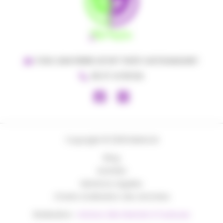
5 RUE JEAN PIERRE LEFORT 11400 CASTELNAUDARY
06 37 41 95 84
Copyright © 2026 BAKACAI
Blog
Activités
Mentions Légales
Charte d’utilisation des données
Réalisation :
Horizon, Site internet à Toulouse