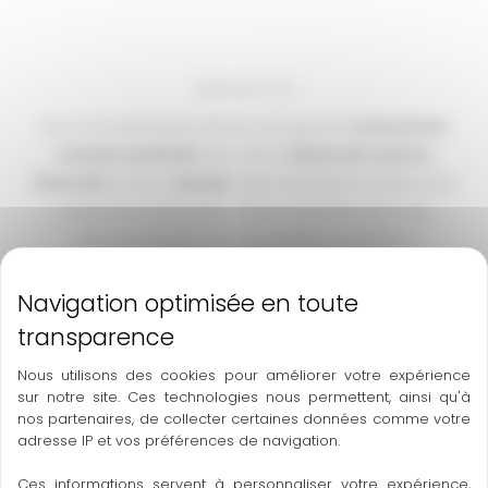
Açaï pur 15 %
Plus concentré, plus dense, cet açaï est
consommé
comme au Brésil
, avec de la
farine de manioc
(farofa)
et de la
viande
, dans des plats traditionnels
riches et nourrissants. C’est ce format que vous
retrouvez illustré sur nos visuels. Il s’adresse
particulièrement à une clientèle
originaire d’Amérique
du Sud
, très attachée aux saveurs authentiques de leur
cuisine.
Nous utilisons des cookies pour améliorer votre expérience
sur notre site. Ces technologies nous permettent, ainsi qu'à
nos partenaires, de collecter certaines données comme votre
adresse IP et vos préférences de navigation.
Ces informations servent à personnaliser votre expérience,
←
Article précédent
Article suivant
→