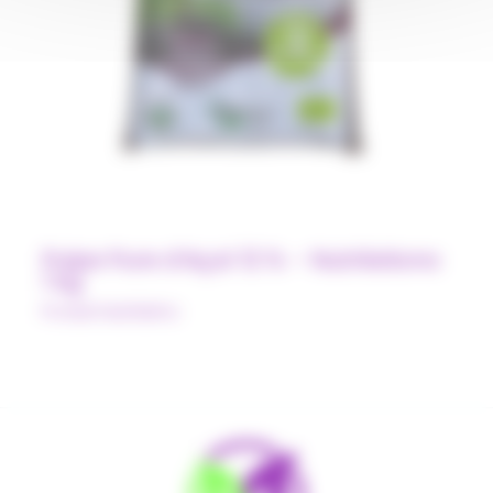
Pulpe Pure d’Açaí 12 % – Nutrilationo
1 kg
Produit Nutrilatino