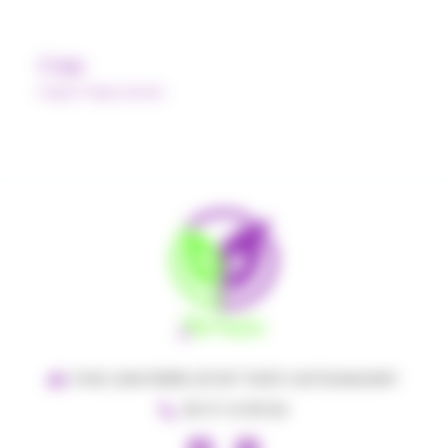
Caju
Pulpe Polpa Norte
5 RUE JEAN PIERRE LEFORT 11400 CASTELNAUDARY
06 37 41 95 84