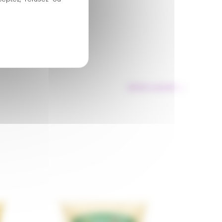
Article suivant
→