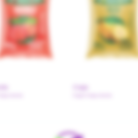
ola
Caja
olpa Norte
Pulpe Polpa Norte