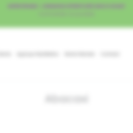
SUPER PROMO - LIVRAISON OFFERTE DÈS 120€ D'ACHAT
Commandez vos produits
Norte
Açaï pur Nutrilatino
Notre histoire
Contact
Abacaxi