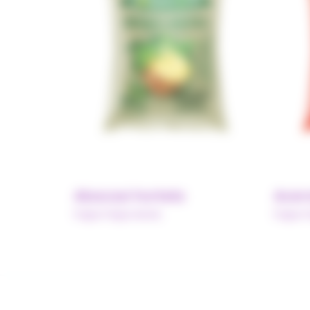
Abacaxi hortela
Acer
Pulpe Polpa Norte
Pulpe P