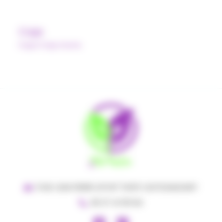
Caja
Pulpe Polpa Norte
5 RUE JEAN PIERRE LEFORT 11400 CASTELNAUDARY
06 37 41 95 84