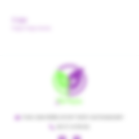
Caja
Pulpe Polpa Norte
5 RUE JEAN PIERRE LEFORT 11400 CASTELNAUDARY
06 37 41 95 84